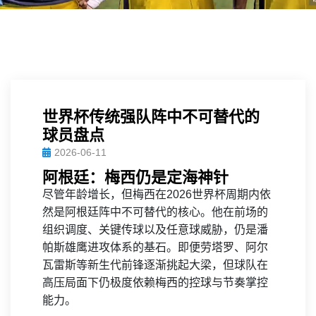
世界杯传统强队阵中不可替代的
球员盘点
2026-06-11
阿根廷：梅西仍是定海神针
尽管年龄增长，但梅西在2026世界杯周期内依
然是阿根廷阵中不可替代的核心。他在前场的
组织调度、关键传球以及任意球威胁，仍是潘
帕斯雄鹰进攻体系的基石。即便劳塔罗、阿尔
瓦雷斯等新生代前锋逐渐挑起大梁，但球队在
高压局面下仍极度依赖梅西的控球与节奏掌控
能力。