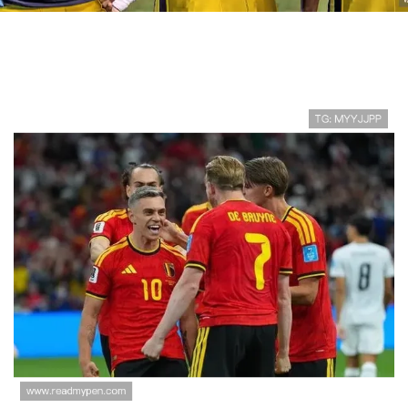
特罗萨德世界杯G组表现：两粒进球帮助
比利时登顶