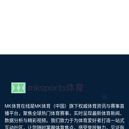
MK体育在线是MK体育（中国）旗下权威体育资讯与赛事直
播平台，聚焦全球热门体育赛事，实时呈现最新体育新闻、
数据分析与精彩视频。我们致力于为体育爱好者打造一站式
互动社区，让您随时掌握体育焦点，感受竞技魅力，见证每