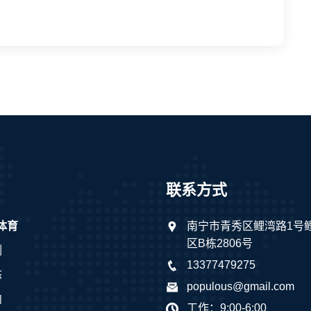
联系方式
体育
南宁市青秀区鲤湾路1号
区B栋2806号
例
13377479275
态
populous@gmail.com
向
工作：9:00-6:00