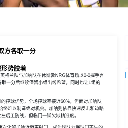
轮双方各取一分
线形势胶着
，英格兰队与加纳队在休斯敦NRG体育场以0-0握手言
各取一分后继续保留小组出线希望，同时也让L组的
的控球优势，全场控球率接近60%，但面对加纳队
始终难以制造绝对机会。加纳则依靠快速反击和边路
兰左后卫防线，但临门一脚欠缺精准度。
钟两次化解加纳近距离射门，成为球队力保球门不失的