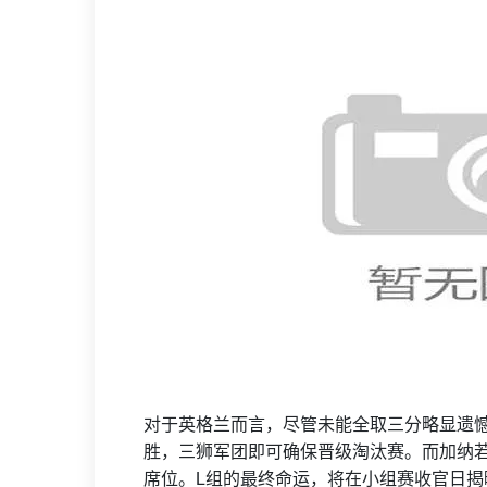
对于英格兰而言，尽管未能全取三分略显遗
胜，三狮军团即可确保晋级淘汰赛。而加纳若
席位。L组的最终命运，将在小组赛收官日揭