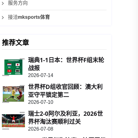
服务方向
接洽
mksports体育
推荐文章
瑞典1-1日本：世界杯F组末轮
战报
2026-07-14
世界杯D组收官回顾：澳大利
亚守平锁定第二
2026-07-10
瑞士2-0阿尔及利亚，2026世
界杯淘汰赛顺利过关
2026-07-08