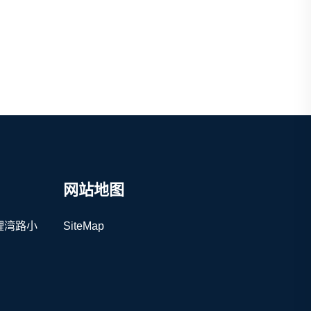
网站地图
鲤湾路小
SiteMap