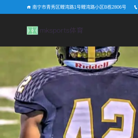
南宁市青秀区鲤湾路1号鲤湾路小区B栋2806号