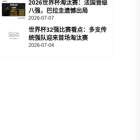
2026世界杯淘汰赛：法国晋级
八强，巴拉圭遗憾出局
2026-07-07
世界杯32强比赛看点：多支传
统强队迎来首场淘汰赛
2026-07-04