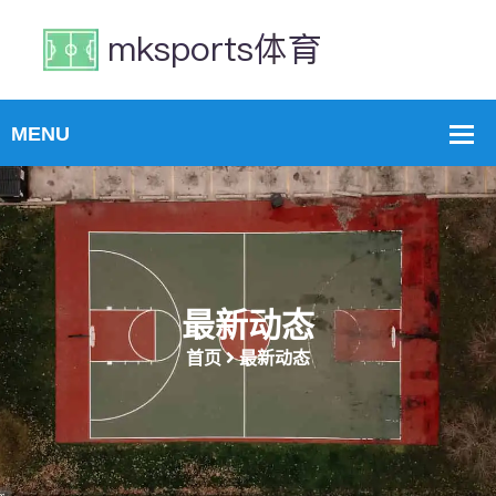
最新动态
首页
最新动态