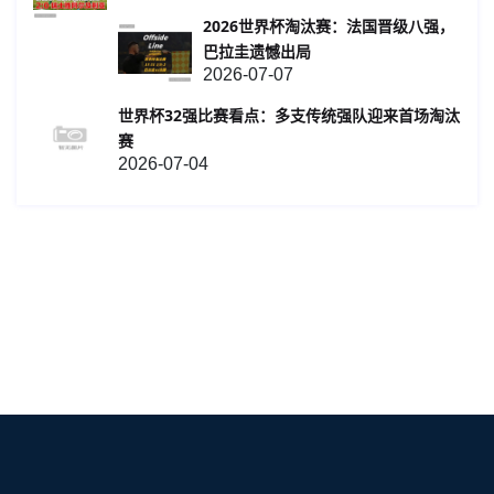
2026世界杯淘汰赛：法国晋级八强，
巴拉圭遗憾出局
2026-07-07
世界杯32强比赛看点：多支传统强队迎来首场淘汰
赛
2026-07-04