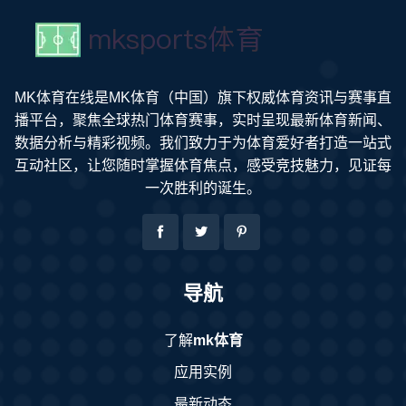
MK体育在线是MK体育（中国）旗下权威体育资讯与赛事直
播平台，聚焦全球热门体育赛事，实时呈现最新体育新闻、
数据分析与精彩视频。我们致力于为体育爱好者打造一站式
互动社区，让您随时掌握体育焦点，感受竞技魅力，见证每
一次胜利的诞生。
导航
了解
mk体育
应用实例
最新动态