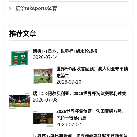
接洽
mksports体育
推荐文章
瑞典1-1日本：世界杯F组末轮战报
2026-07-14
世界杯D组收官回顾：澳大利亚守平锁
定第二
2026-07-10
瑞士2-0阿尔及利亚，2026世界杯淘汰赛顺利过关
2026-07-08
2026世界杯淘汰赛：法国晋级八强，
巴拉圭遗憾出局
2026-07-07
世界杯32强比赛看点：多支传统强队迎来首场淘汰