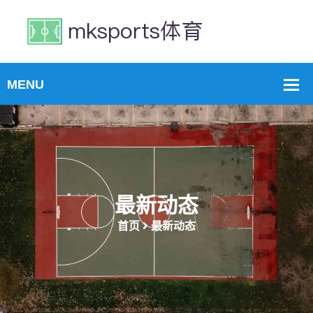
最新动态
首页
最新动态