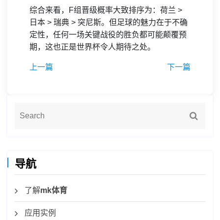
综合来看，F组晋级概率大致排序为：荷兰 >
日本 > 瑞典 > 突尼斯。但足球的魅力在于不确
定性，任何一场关键战役的胜负都可能颠覆预
期，这也正是世界杯令人期待之处。
上一篇
下一篇
导航
了解
mk体育
应用实例