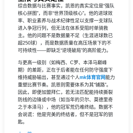
综合数据与比赛事实，凯恩的真实定位是“强队
核心拼图”，而非“世界顶级核心”。他的进球效
率、职业素养与战术纪律性足以支撑一支球队
进入争冠行列，但无法在体系受阻时单骑救
主。他的问题不是数据量不足（生涯进球数已
超250球），而是数据质量在高压场景下的不
可持续性——即缺乏“逆境破局”的高阶能力。
与更高一级别（如梅西、C罗、本泽马巅峰
期）的差距，正在于后者能在任何防守强度下
维持威胁输出，甚至通过个人
mk体育官网
能力
重塑比赛节奏。凯恩则需要体系为其“铺路”。
因此，即便加盟拜仁，若无法匹配能持续撕裂
防线的边锋或中场（如当年的贝尔、莫德里奇
之于本泽马），他的冠军荒仍难终结。数据不
会说谎：他是完美的终结者，但不是冠军的钥
匙。