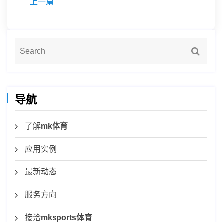
上一篇
导航
了解
mk体育
应用实例
最新动态
服务方向
接洽
mksports体育