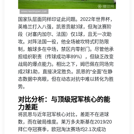
国家队层面同样印证此问题。2022年世界杯，
英格兰打入八强，凯恩贡献3球，但淘汰赛阶
段（对塞内加尔、法国）仅1球，且无一次助
攻。对阵法国一役，他全场被坎特式盯防限
制，触球多在中场，禁区内零射门。尽管他承
担组织职责（传球成功率89%），但缺乏改变
战局的爆点能力。相比之下，姆巴佩在同场完
成2球1助，直接决定胜负。凯恩的“全面”在静
态数据中亮眼，但在动态对抗中难以转化为胜
势。
对比分析：与顶级冠军核心的能
力差距
将凯恩与近年冠军核心对比，差距不在进球
数，而在破局维度。莱万多夫斯基在2019/20
拜仁夺冠赛季，欧冠淘汰赛场均2.1次成功