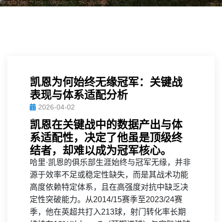
凯恩为何始终无缘冠军：关键战
表现与体系适配分析
2026-04-02
凯恩在关键战中的数据产出与体
系适配性，决定了他虽是顶级终
结者，却难以成为冠军核心。
哈里·凯恩的俱乐部生涯始终与冠军无缘，并非
源于效率不足或稳定性缺失，而是其战术功能
高度依赖特定体系，且在高强度对抗中缺乏决
定性突破能力。从2014/15赛季至2023/24赛
季，他在英超共打入213球，射门转化率长期