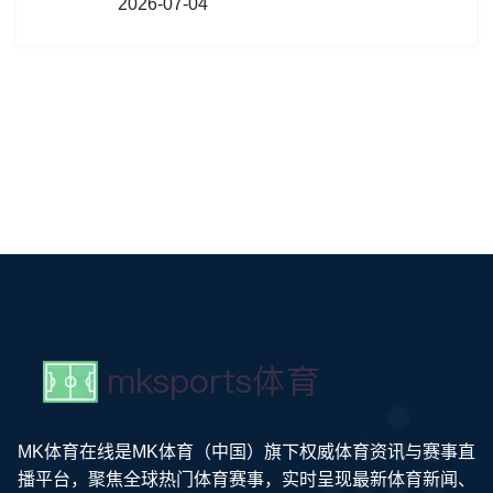
2026-07-04
MK体育在线是MK体育（中国）旗下权威体育资讯与赛事直
播平台，聚焦全球热门体育赛事，实时呈现最新体育新闻、