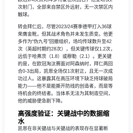
次射门，全部来自禁区外远射，无一次禁区内
触球。
转会拜仁后，尽管2023/24赛季德甲打入36球
荣膺金靴，但其战术角色并未发生质变。他更
多作为“伪九号”回撤组织，场均传球数升至42
次（英超时期约28次），但关键传球仅1.2次，
远低于哈弗茨（1.8）或穆勒（2.1）。更关键
的是，在欧冠淘汰赛面对阿森纳时，拜仁两回
合0-3出局，凯恩全场仅1次射正，且无一次成
功过人。这暴露其在高压环境下缺乏持球破局
能力——他不是能撕开防线的创造者，而是等
待机会的终结者。当体系无法为其制造空间，
他的威胁便急剧下降。
高强度验证：关键战中的数据缩
水
凯恩在非关键战与关键战的表现存在显著断