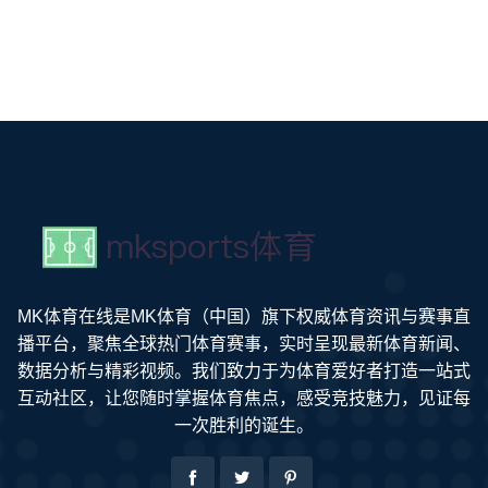
MK体育在线是MK体育（中国）旗下权威体育资讯与赛事直
播平台，聚焦全球热门体育赛事，实时呈现最新体育新闻、
数据分析与精彩视频。我们致力于为体育爱好者打造一站式
互动社区，让您随时掌握体育焦点，感受竞技魅力，见证每
一次胜利的诞生。