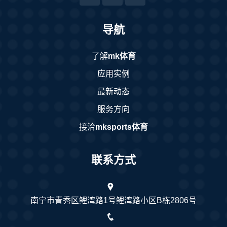
导航
了解
mk体育
应用实例
最新动态
服务方向
接洽
mksports体育
联系方式
南宁市青秀区鲤湾路1号鲤湾路小区B栋2806号