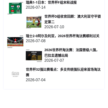
瑞典1-1日本：世界杯F组末轮战报
2026-07-14
世界杯D组收官回顾：澳大利亚守平锁
定第二
2026-07-10
瑞士2-0阿尔及利亚，2026世界杯淘汰赛顺利过关
2026-07-08
2026世界杯淘汰赛：法国晋级八强，
巴拉圭遗憾出局
2026-07-07
世界杯32强比赛看点：多支传统强队迎来首场淘汰
赛
2026-07-04