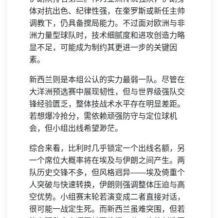
体对抗出色、纪律性强，在奎罗斯或新任主帅
调教下，仍具备搅局能力。不过面对欧洲与非
洲力量型球队时，技术细腻度和进攻创造力略
显不足，可能成为制约其更进一步的关键因
素。
新西兰则是本组公认的实力最弱一队。尽管在
大洋洲预选赛中展现韧性，但与世界级强队交
锋经验匮乏，整体技战术水平存在明显差距。
若想爆冷抢分，需依赖顽强防守与定位球机
会，但小组出线希望渺茫。
综合来看，比利时几乎锁定一个出线名额，另
一个席位大概率将在埃及与伊朗之间产生。两
队历史交锋不多，但风格迥异——埃及倚重个
人突破与快速转换，伊朗则强调整体压迫与高
空优势。小组赛末轮若演变成二者直接对话，
很可能一战定生死。而新西兰虽难突围，但若