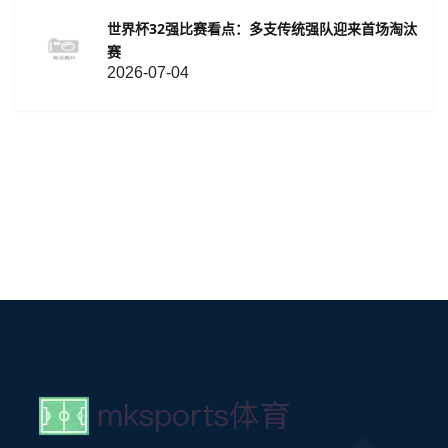
世界杯32强比赛看点：多支传统强队迎来首场淘汰
赛
2026-07-04