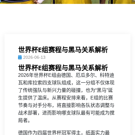
世界杯E组赛程与黑马关系解析
2026-06-13
世界杯E组赛程与黑马关系解析
2026年世界杯E组由德国、厄瓜多尔、科特迪
瓦和库拉索四支球队组成，这一分组不仅体现
了传统强队与新兴力量的碰撞，也为“黑马”诞
生提供了温床。从赛程安排来看，E组的比赛
节奏与对手分布，将直接影响各队状态调整与
战术部署，进而影响哪支球队最有可能成为搅
局者。
德国作为四届世界杯冠军得主，纸面实力最