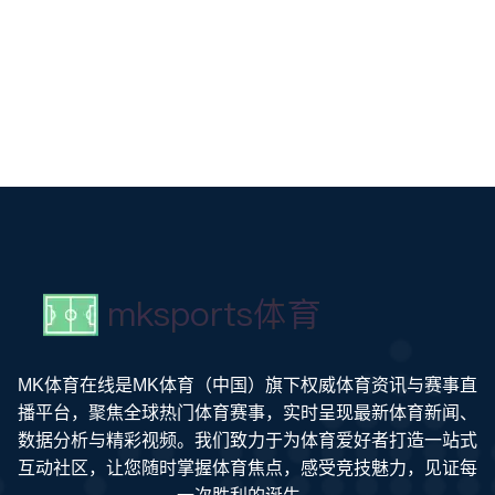
MK体育在线是MK体育（中国）旗下权威体育资讯与赛事直
播平台，聚焦全球热门体育赛事，实时呈现最新体育新闻、
数据分析与精彩视频。我们致力于为体育爱好者打造一站式
互动社区，让您随时掌握体育焦点，感受竞技魅力，见证每