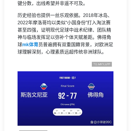
键分数，出线希望并非遥不可及。
历史经验也提供一丝乐观依据。2018年冰岛、
2022年摩洛哥均以类似“小国身份”打入淘汰赛
甚至四强，证明现代足球中战术纪律、团队精
神与临场发挥足以弥补个体天赋差距。佛得角
球
mk体育
员普遍拥有双重国籍背景，对欧洲足
球理解深刻，心理素质远超传统非洲球队。