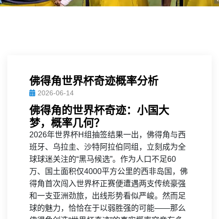
佛得角世界杯奇迹概率分析
2026-06-14
佛得角的世界杯奇迹：小国大
梦，概率几何？
2026年世界杯H组抽签结果一出，佛得角与西
班牙、乌拉圭、沙特阿拉伯同组，立刻成为全
球球迷关注的“黑马候选”。作为人口不足60
万、国土面积仅4000平方公里的西非岛国，佛
得角首次闯入世界杯正赛便遭遇两支传统豪强
和一支亚洲劲旅，出线形势看似严峻。然而足
球的魅力，恰恰在于以弱胜强的可能——那么