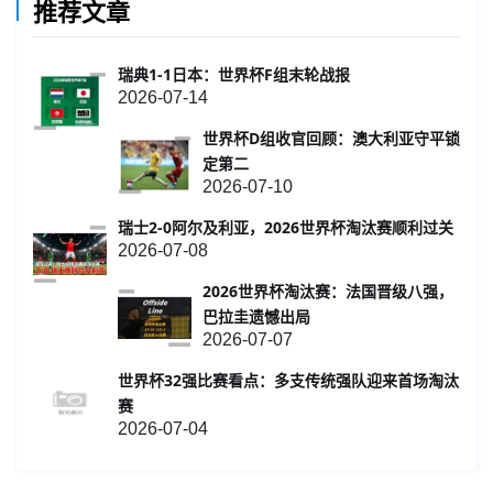
推荐文章
瑞典1-1日本：世界杯F组末轮战报
2026-07-14
世界杯D组收官回顾：澳大利亚守平锁
定第二
2026-07-10
瑞士2-0阿尔及利亚，2026世界杯淘汰赛顺利过关
2026-07-08
2026世界杯淘汰赛：法国晋级八强，
巴拉圭遗憾出局
2026-07-07
世界杯32强比赛看点：多支传统强队迎来首场淘汰
赛
2026-07-04